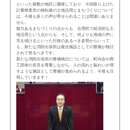
といった複数の地区に隣接しており、今回取り上げた
計量検査所の移転後の土地活用とまちづくりについて
は、今後も多くの声が寄せられることは間違いありま
せん。
魅力あるまちづくりの点からも、合理的で経済的な土
地活用という点からも、そして、何よりも地域の声に
耳を傾けるといった行政のあるべき姿勢からいって
も、新たな消防出張所は複合施設としての整備が検討
されて然るべきです。
新たな消防出張所の整備検討については、町内会や商
工団体の意見を尊重しながら、人の流れと賑わいが増
すような施設として整備が進められるよう、今後も注
視していきます！