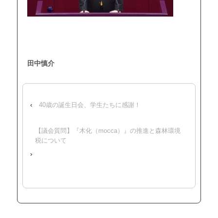
田中慎介
‹
40歳の誕生日会、学生たちに感謝！
【議会質問】『木化（mocca）』の推進と森林環境
税について
›