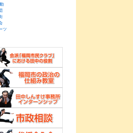
動
団
街
会
ーツ