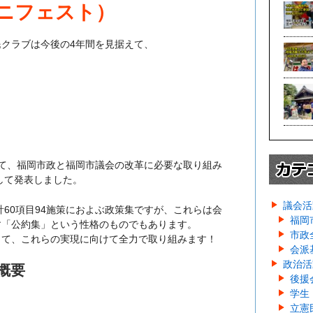
ニフェスト）
クラブは今後の4年間を見据えて、
て、福岡市政と福岡市議会の改革に必要な取り組み
として発表しました。
議会活
計60項目94施策におよぶ政策集ですが、これらは会
福岡
す「公約集」という性格のものでもあります。
市政
して、これらの実現に向けて全力で取り組みます！
会派
政治活
概要
後援
学生
立憲