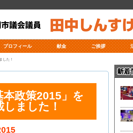
プロフィール
献金
ご挨拶
しました！
本政策2015」を
載しました！
015