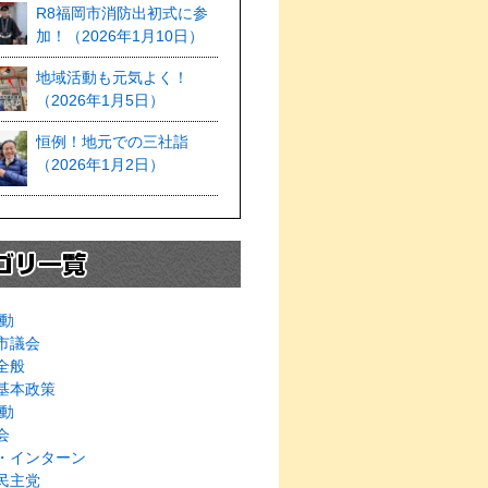
R8福岡市消防出初式に参
加！（2026年1月10日）
地域活動も元気よく！
（2026年1月5日）
恒例！地元での三社詣
（2026年1月2日）
動
市議会
全般
基本政策
動
会
・インターン
民主党