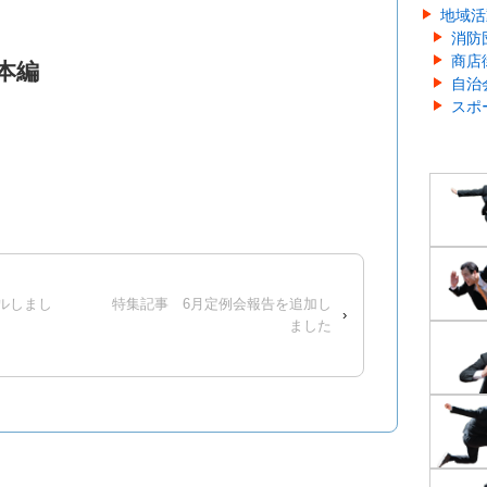
地域活
消防
商店
本編
自治
スポ
ルしまし
特集記事 6月定例会報告を追加し
›
ました