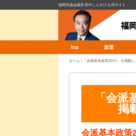
福岡市議会議員 田中しんすけ 公式サイト
top
政策
ホーム
›
「会派基本政策2015」を掲載
「会派基
掲
会派基本政策2