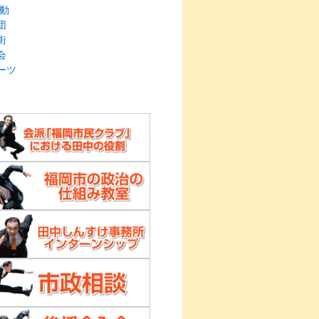
動
団
街
会
ーツ