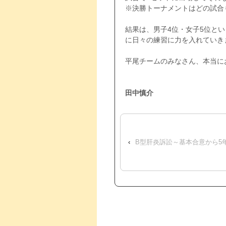
※決勝トーナメントはどの試合
ｑ
結果は、男子4位・女子5位と
に日々の練習に力を入れていき
ｑ
平尾チームのみなさん、本当にお
ｑ
ｑ
田中慎介
‹
B型肝炎訴訟～基本合意から5