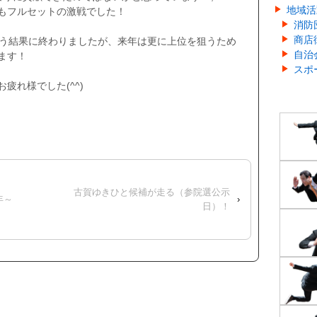
地域活
もフルセットの激戦でした！
消防
商店
いう結果に終わりましたが、来年は更に上位を狙うため
自治
ます！
スポ
疲れ様でした(^^)
古賀ゆきひと候補が走る（参院選公示
年～
›
日）！