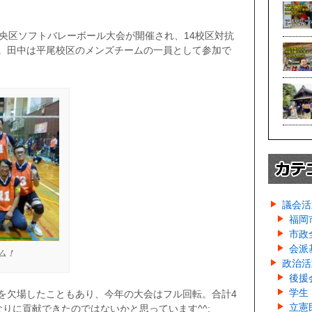
中央区ソフトバレーボール大会が開催され、14校区対抗
。田中は平尾校区のメンズチームの一員として参加で
議会活
福岡
市政
会派
ム！
政治活
後援
学生
を欠場したこともあり、今年の大会はフル回転。合計4
立憲
りに貢献できたのではないかと思っています^^;