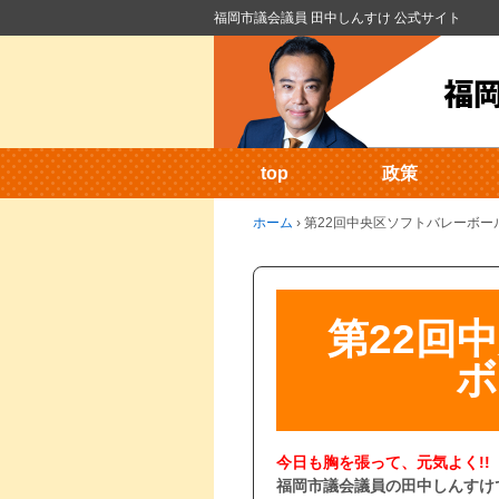
福岡市議会議員 田中しんすけ 公式サイト
top
政策
ホーム
›
第22回中央区ソフトバレーボー
第22回
ボ
今日も胸を張って、元気よく!!
福岡市議会議員の田中しんすけ