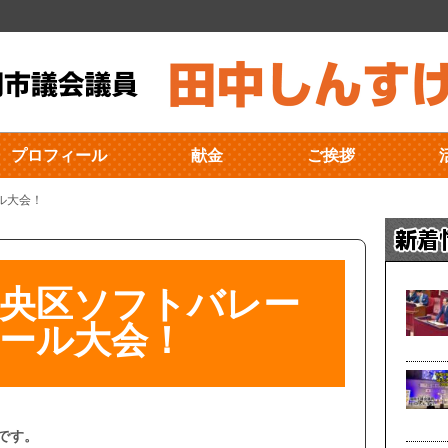
プロフィール
献金
ご挨拶
ル大会！
中央区ソフトバレー
ール大会！
です。