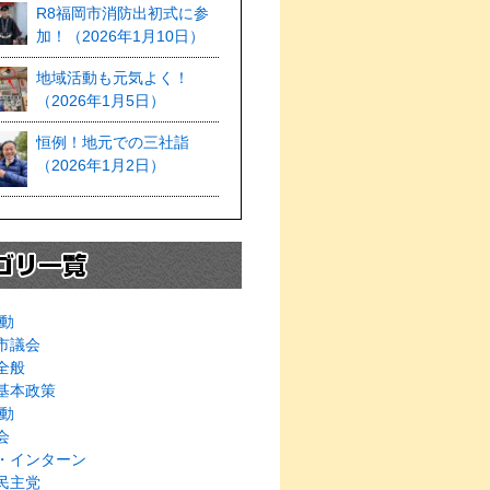
R8福岡市消防出初式に参
加！（2026年1月10日）
地域活動も元気よく！
（2026年1月5日）
恒例！地元での三社詣
（2026年1月2日）
動
市議会
全般
基本政策
動
会
・インターン
民主党