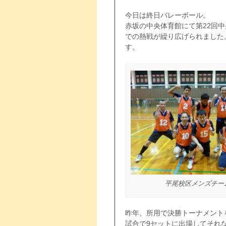
ｑ
今日は終日バレーボール。
赤坂の中央体育館にて第22回
での熱戦が繰り広げられました
す。
平尾校区メンズチー
昨年、所用で決勝トーナメント
試合で9セットに出場してそれな