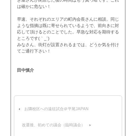
き屋さんが閉店した後の時間はもう真っ暗です。これ
は確かに危ない！
・
早速、それぞれのエリアの町内会長さんに相談。同じ
ような指摘は既に寄せられているようで、前向きに対
応して頂けるとのことでした。早急な対応を期待する
ところです(｀_´)ゞ
みなさん、街灯が設置されるまでは、どうか気を付け
てご通行下さい！
・
・
田中慎介
・
・
‹
お隣校区への遠征試合＠平尾JAPAN
改選後、初めての議会（臨時議会）
›