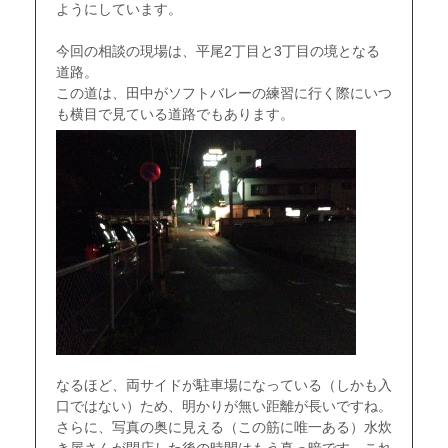
ようにしています。
・
今回の相談の現場は、平尾2丁目と3丁目の境となる
道路。
この道は、田中がソフトバレーの練習に行く際にいつ
も横目で見ている道路でもあります。
なるほど、両サイドが駐車場になっている（しかも入
口ではない）ため、明かりが無い距離が長いですね。
さらに、写真の奥に見える（この筋に唯一ある）水炊