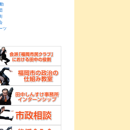
動
団
街
会
ーツ