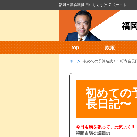
福岡市議会議員 田中しんすけ 公式サイト
top
政策
ホーム
›
初めての予算編成！〜町内会長日記
初めての
長日記〜（
今日も胸を張って、元気よく‼
福岡市議会議員の