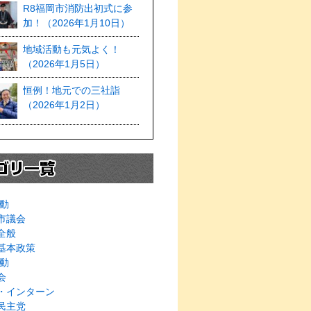
R8福岡市消防出初式に参
加！（2026年1月10日）
地域活動も元気よく！
（2026年1月5日）
恒例！地元での三社詣
（2026年1月2日）
動
市議会
全般
基本政策
動
会
・インターン
民主党