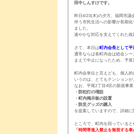
田中しんすけです。
昨日4/23(木)の夕方、福岡
伴う市民生活への影響が長期化
ました。
速やかな対応を支えてくれた政
さて、本日は
町内会長として平
通常ならば各町内会は総会シー
まえて中止になったため、予算
町内会単位と言えども、個人的
いうのは、とてもテンションが上
なお、平尾2丁目4区の新規事
・防犯灯の増設
・町内掲示板の設置
・防災グッズの購入
を提案していますので、詳細に
ところで、町内を回っていると
「時間帯進入禁止を無視する車