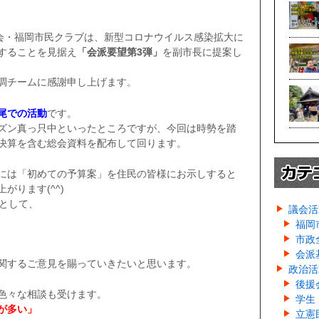
市議会・福岡市民クラブは、新型コロナウイルス感染拡大に
することを見据え
「会派要望第3弾」
を副市長に提案し
調チームに感謝申し上げます。
尾での活動
です。
ズン真っ只中といったところですが、今回は時勢を踏
決算を含む総会資料を配布して回ります。
には「初めての予算案」を住民の皆様にお示しすると
がります(^^)
業として、
議会活
福岡
市政
会派
関するご意見を賜っていきたいと思います。
政治活
後援
色々な相談も受けます。
学生
が多い」
立憲