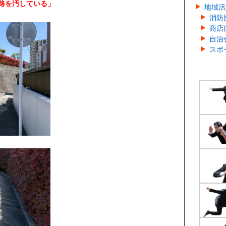
路を汚している」
地域活
。
消防
商店
自治
スポ