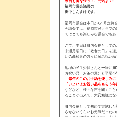
今日も胸を張って、元気よく‼
福岡市議会議員の
田中しんすけです。
福岡市議会は本日から9月定例
今議会では、福岡市民クラブの
てはとても楽しみな議会でもありま
さて、本日は町内会長としての
来週月曜日に「敬老の日」を迎
いの高齢者の方々に敬老祝い品
地域の民生委員さんと一緒に満
お祝い品（お茶の葉）と平尾小
「毎年のこのお手紙を楽しみに
「いよいよお祝い品をもらう年
などなど、様々な声を聞くこと
ることが出来て、大変勉強にな
町内会長として初めて実施した
させないくらいお元気だったの