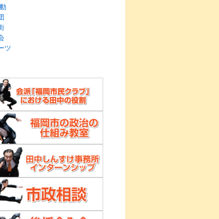
動
団
街
会
ーツ