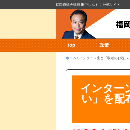
福岡市議会議員 田中しんすけ 公式サイト
top
政策
ホーム
›
インターン生と「敬老のお祝い」を
インター
い」を配布