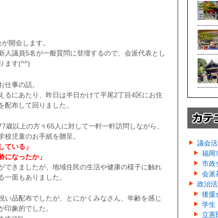
会が開会します。
新人議員5名が一般質問に登壇するので、会派代表とし
す(^^)
お仕事の話。
えるにあたり、昨日は半日かけて平尾2丁目4区にお住
を配布して回りました。
77歳以上の方々65人に対して一軒一軒訪問しながら、
学校児童のお手紙を贈呈。
議会活
している」
福岡
齢になったか」
市政
ができましたが、地域住民の生活や健康の様子に触れ
会派
る一面もありました。
政治活
後援
祝い品配布でしたが、とにかくみなさん、年齢を感じ
学生
が印象的でした。
立憲