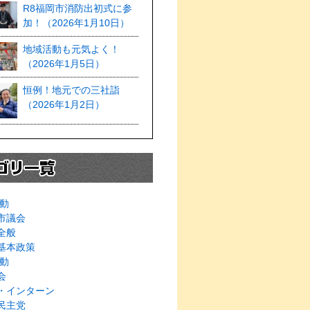
R8福岡市消防出初式に参
加！（2026年1月10日）
地域活動も元気よく！
（2026年1月5日）
恒例！地元での三社詣
（2026年1月2日）
動
市議会
全般
基本政策
動
会
・インターン
民主党