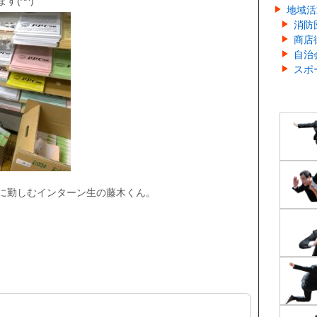
(^^)
地域活
消防
商店
自治
スポ
に勤しむインターン生の藤木くん。