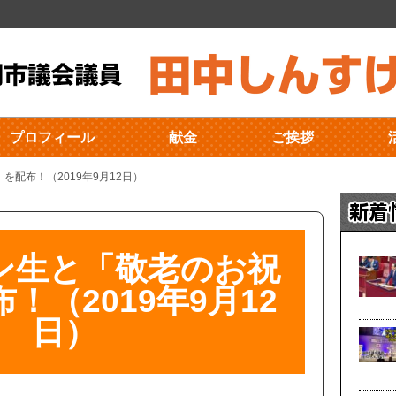
プロフィール
献金
ご挨拶
配布！（2019年9月12日）
ン生と「敬老のお祝
！（2019年9月12
日）