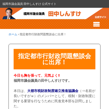
福岡市議会議員 田中しんすけ 公式サイト
ホーム
›
指定都市行財政問題懇談会に出席！
指定都市行財政問題懇談会
に出席！
今日も胸を張って、元気よく‼
福岡市議会議員の田中しんすけです。
ｑ
本日は、
大都市税財政制度確立推進協議会
（⇒名前が
長いですがｗ）のメンバーとして、税制・財政制度に
関する要望を行なうために民進党本部を訪問しまし
た。