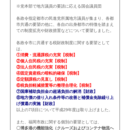
※党本部で地方議員の要請に応える国会議員団
ｑ
各政令指定都市の民進党所属地方議員が集まり、各都
市共通の要望の他に、各自の出身都市の特徴を踏まえ
ての制度拡充や財政措置などについて要望しました。
ｑ
各政令市に共通する税財政制度に関する要望として
は、
①消費・流通課税の充実【税制】
②個人住民税の充実【税制】
③法人住民税の充実【税制】
④固定資産税の暗転的確保【税制】
⑤定額課税の見直し【税制】
⑥税負担軽減措置等の整理合理化【税制】
⑦国庫補助負担金の超過負担の解消【財政】
⑧地方債の借り入れ条件等の改善と補償金免除繰り上
げ償還の実施【財政】
以上の7項目について平成29年度は取り上げました。
ｑ
また、福岡市政に関する個別の要望としては、
〇博多港の機能強化（クルーズおよびコンテナ物流へ