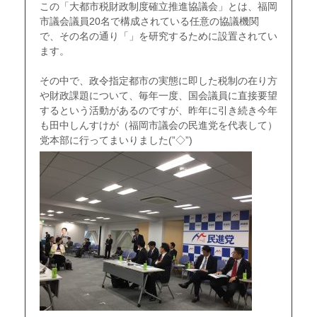
この「大都市税財政制度確立推進協議会」とは、福岡
市議会議員20名で構成されている任意の協議機関
で、その名の通り「」を研究するために設置されてい
ます。
ｑ
その中で、政令指定都市の実態に即した税制の在り方
や財政課題について、毎年一度、国会議員に直接要望
するという活動があるのですが、昨年に引き続き今年
も田中しんすけが（福岡市議会の民進党を代表して）
党本部に行ってまいりました(”◇”)ゞ