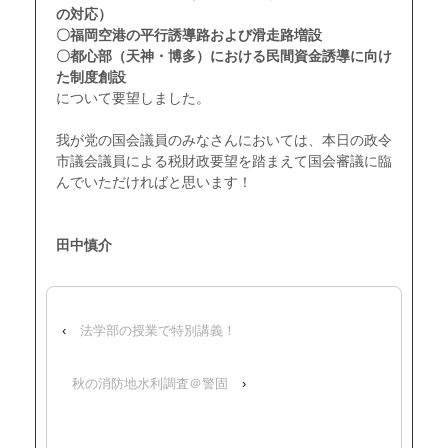
の対応）
〇福岡空港の平行誘導路および滑走路増設
〇都心部（天神・博多）における民間資金誘導に向け
た制度創設
について要望しました。
ｑ
我が党の国会議員のみなさんにおいては、本日の政令
市議会議員による税財政要望を踏まえて国会審議に臨
んでいただければと思います！
ｑ
ｑ
田中慎介
‹
法学部の授業で特別講義！
秋の消防地水利調査＠警固
›