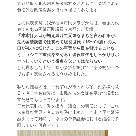
方針や取り組み内容を確認するとともに、会派による
包括的な政策提案を行なう場でもあります。
この代表質疑に我が福岡市民クラブからは、会派の代
表でもある阿部正剛議員（東区）が登壇。
「本市は人口が増え続けて元気なまちと言われるが、
先の国勢調査では初めて現役世代（15〜64歳）の人
口が減少に転じた。この事実から目を背けることな
く、（シニア世代を支える）現役世代をしっかりサポ
ートしていくという視点を欠いてはならない」
と前置きした上で、我が会派が掲げている公約が一つ
でも多く実現されるよう求めました。
私たち議会人は、それぞれが市民から頂いた多様な意
見・考え方を背景に、市民からの負託を受けて議場に
立たせてもらっています。
二元代表制の一翼を担う「議会」の責任として、これ
ら多様な意見・考え方を受け止めた上で市当局と緊張
感をもって対峙し、今回の予算議会における議論に参
画していく所存です！