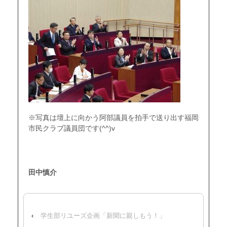
※写真は壇上に向かう阿部議員を拍手で送り出す福岡
市民クラブ議員団です(^^)v
田中慎介
‹
学生部リユーズ企画「新聞に親しもう！」