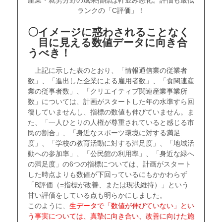
ランクの「C評価」！
〇イメージに惑わされることなく
目に見える数値データに向き合
うべき！
上記に示した表のとおり、「情報通信業の従業者
数」、「進出した企業による雇用者数」、「食関連産
業の従事者数」、「クリエイティブ関連産業事業所
数」については、計画がスタートした年の水準すら回
復していませんし、指標の数値も伸びていません。ま
た、「一人ひとりの人権が尊重されていると感じる市
民の割合」、「身近なスポーツ環境に対する満足
度」、「学校の教育活動に対する満足度」、「地域活
動への参加率」、「公民館の利用率」、「身近な緑へ
の満足度」の6つの指標については、計画がスタート
した時点よりも数値が下回っているにもかかわらず
「B評価（=指標が改善、または現状維持）」という
甘い評価をしている点も明らかにしました。
このように、
生データで「数値が伸びていない」とい
う事実については、真摯に向き合い、改善に向けた施