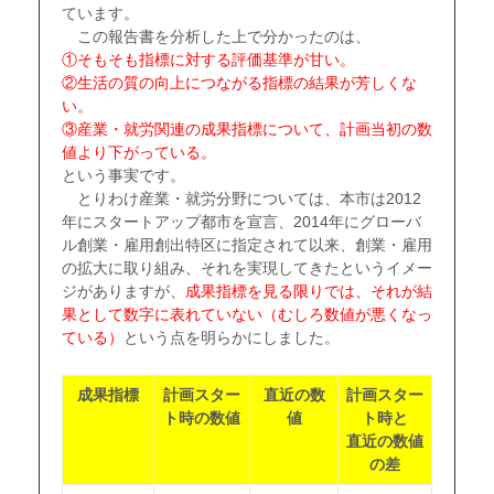
ています。
この報告書を分析した上で分かったのは、
①そもそも指標に対する評価基準が甘い。
②生活の質の向上につながる指標の結果が芳しくな
い。
③産業・就労関連の成果指標について、計画当初の数
値より下がっている。
という事実です。
とりわけ産業・就労分野については、本市は2012
年にスタートアップ都市を宣言、2014年にグローバ
ル創業・雇用創出特区に指定されて以来、創業・雇用
の拡大に取り組み、それを実現してきたというイメー
ジがありますが、
成果指標を見る限りでは、それが結
果として数字に表れていない（むしろ数値が悪くなっ
ている）
という点を明らかにしました。
成果指標
計画スター
直近の数
計画スター
ト時の数値
値
ト時と
直近の数値
の差