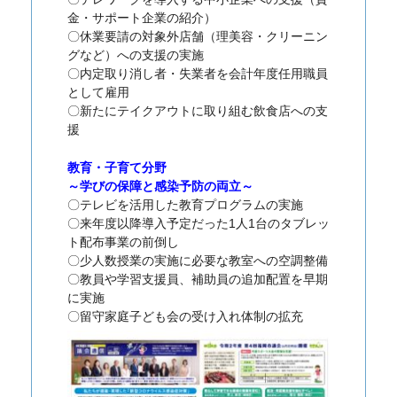
金・サポート企業の紹介）
〇休業要請の対象外店舗（理美容・クリーニン
グなど）への支援の実施
〇内定取り消し者・失業者を会計年度任用職員
として雇用
〇新たにテイクアウトに取り組む飲食店への支
援
教育・子育て分野
～学びの保障と感染予防の両立～
〇テレビを活用した教育プログラムの実施
〇来年度以降導入予定だった1人1台のタブレッ
ト配布事業の前倒し
〇少人数授業の実施に必要な教室への空調整備
〇教員や学習支援員、補助員の追加配置を早期
に実施
〇留守家庭子ども会の受け入れ体制の拡充