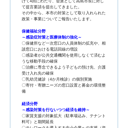
けて4回にわたり、会派として高島市長に対し
て提言要請を提出してきました。
その中から、本市の対策として取り入れられた
政策・事業についてご報告いたします。
保健福祉分野
～感染症対策と医療体制の強化～
〇保健所など一次窓口の人員体制の拡充や、相
談窓口における電話回線の増設
〇感染者が公共交通機関を使用しなくて済むよ
うな移動手段の確保
〇治療に専念できるよう子どもの預け先、介護
受け入れ先の確保
〇乳幼児健診（4か月検診）の個別実施
〇寄付・寄贈ニーズの窓口設置と募金の環境整
備
経済分野
～感染対策を行ないつつ経済を維持～
〇家賃支援の対象拡大（駐車場込み、テナント
料可）と期間延長
〇テレワークを導入する中小企業への支援（資