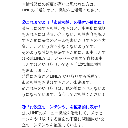
※情報発信の頻度が高いと思われた方は、
LINEの「通知オフ」機能をご活用ください。
②これまでより『市政相談』の受付が簡単に！
暮らしに関する相談があるけど、事務所に電話
を入れるには時間が合わない、相談内容を説明
するために長文のメールを書いたりするのも大
変、、、という方も少なくないようです。
そのような問題を解決するために、田中しんす
け公式LINEでは、メッセージ画面で直接田中
しんすけとやり取りができる「1対1相談機能」
を追加しました。
普通にお友達とLINEでやり取りする感覚で、
市政相談をお受けすることが出来ます。
※これらのやり取りは、他の誰にも見えないよ
うになっています。安心してご相談ください！
③『お役立ちコンテンツ』を恒常的に表示！
公式LINEのメニュー機能を活用して、メッセ
ージをやり取りする画面の下部に6種類のお役
立ちコンテンツを配置しています。