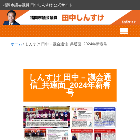
福岡市議会議員 田中しんすけ 公式サイト
ホーム
›
しんすけ 田中 – 議会通信_共通面_2024年新春号
しんすけ 田中 – 議会通
信_共通面_2024年新春
号