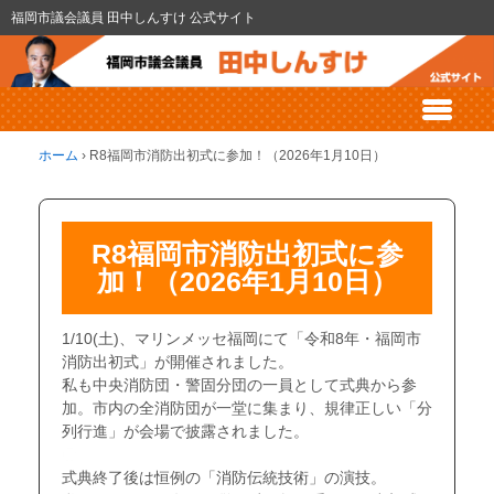
福岡市議会議員 田中しんすけ 公式サイト
ホーム
›
R8福岡市消防出初式に参加！（2026年1月10日）
R8福岡市消防出初式に参
加！（2026年1月10日）
1/10(土)、マリンメッセ福岡にて「令和8年・福岡市
消防出初式」が開催されました。
私も中央消防団・警固分団の一員として式典から参
加。市内の全消防団が一堂に集まり、規律正しい「分
列行進」が会場で披露されました。
〇
式典終了後は恒例の「消防伝統技術」の演技。