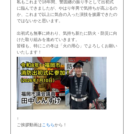
私もこれまで18年間、警固纏の振り手として出初式
に臨んできましたが、やはり年男で気持ちが高ぶるの
か、これまで以上に気合の入った演技を披露できたの
ではないかと思います。
〇
出初式も無事に終わり、気持ち新たに防火・防災に向
けた取り組みを進めていきます。
皆様も、特にこの冬は「火の用心」でよろしくお願い
いたします！
↑
ご挨拶動画は
こちら
から！
〇