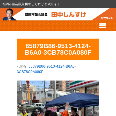
福岡市議会議員 田中しんすけ 公式サイト
85879B86-9513-4124-
B6A0-3CB78C0A080F
‹ 戻る:
85879B86-9513-4124-B6A0-
3CB78C0A080F