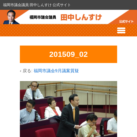
福岡市議会議員 田中しんすけ 公式サイト
201509_02
‹ 戻る:
福岡市議会9月議案質疑