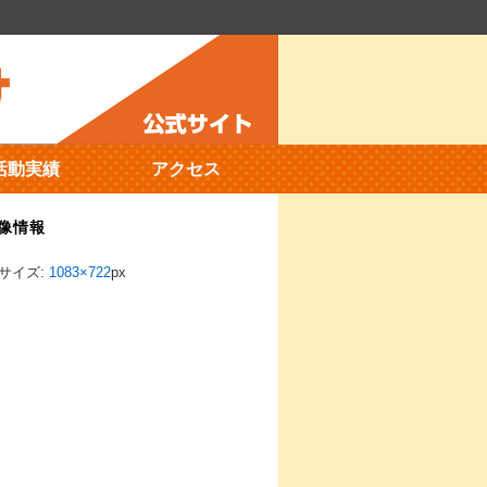
活動実績
アクセス
像情報
サイズ:
1083×722
px