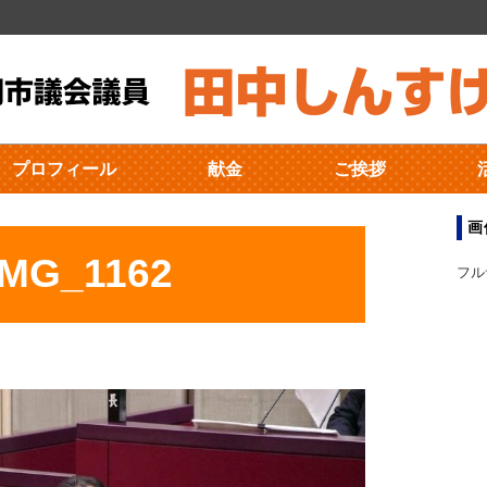
プロフィール
献金
ご挨拶
画
IMG_1162
フル