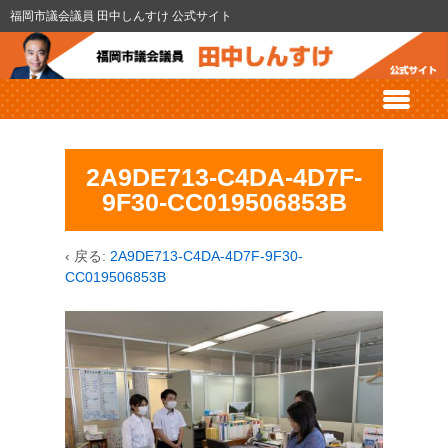
福岡市議会議員 田中しんすけ 公式サイト
2A9DE713-C4DA-4D7F-
9F30-CC019506853B
‹ 戻る:
2A9DE713-C4DA-4D7F-9F30-
CC019506853B