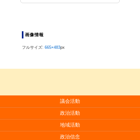
画像情報
フルサイズ:
665×483
px
議会活動
政治活動
地域活動
政治信念