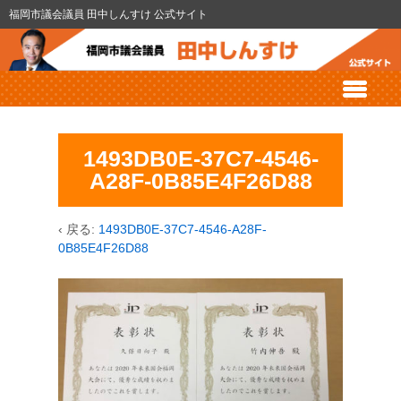
福岡市議会議員 田中しんすけ 公式サイト
1493DB0E-37C7-4546-
A28F-0B85E4F26D88
‹ 戻る:
1493DB0E-37C7-4546-A28F-
0B85E4F26D88