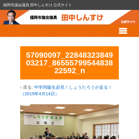
福岡市議会議員 田中しんすけ 公式サイト
57090097_22848323849
03217_86555799544838
22592_n
‹ 戻る:
中学同級生必見！しょうたろうが走る！
（2019年4月14日）