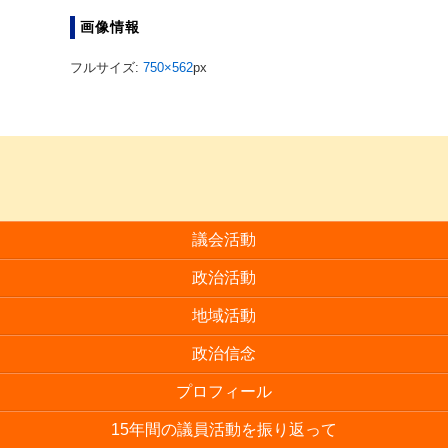
画像情報
フルサイズ:
750×562
px
議会活動
政治活動
地域活動
政治信念
プロフィール
15年間の議員活動を振り返って