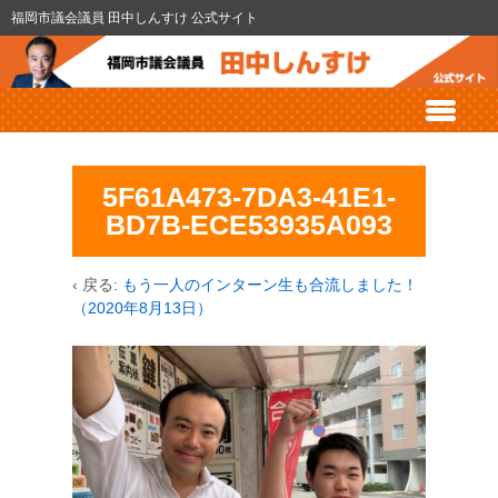
福岡市議会議員 田中しんすけ 公式サイト
5F61A473-7DA3-41E1-
BD7B-ECE53935A093
‹ 戻る:
もう一人のインターン生も合流しました！
（2020年8月13日）