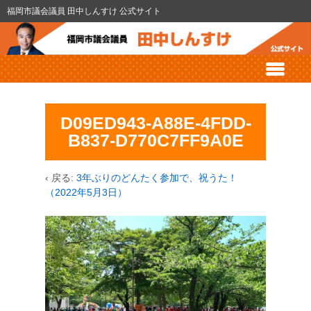
福岡市議会議員 田中しんすけ 公式サイト
D09ED943-A88E-4FDD-
B837-D770C7FF9A0E
‹ 戻る:
3年ぶりのどんたく参加で、祝うた！
（2022年5月3日）