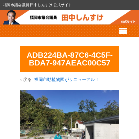
福岡市議会議員 田中しんすけ 公式サイト
ADB224BA-87C6-4C5F-
BDA7-947AEAC00C57
‹ 戻る:
福岡市動植物園がリニューアル！