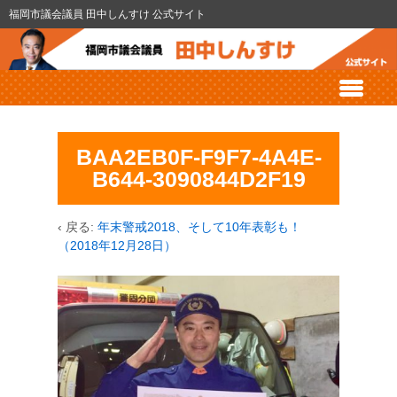
福岡市議会議員 田中しんすけ 公式サイト
BAA2EB0F-F9F7-4A4E-
B644-3090844D2F19
‹ 戻る:
年末警戒2018、そして10年表彰も！
（2018年12月28日）