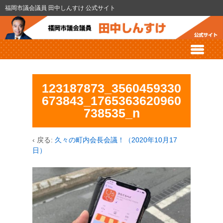
福岡市議会議員 田中しんすけ 公式サイト
123187873_3560459330
673843_1765363620960
738535_n
‹ 戻る:
久々の町内会長会議！（2020年10月17
日）